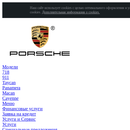
Наш сайт использует cookies с целью оптимального оформления и у
cookies.
Дополнительная информация о cookies.
Модели
718
911
Taycan
Panamera
Macan
Cayenne
Меню
Финансовые услуги
Заявка на кредит
Услуги и Сервис
Услуги
Специальные предложения