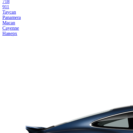
718
911
Taycan
Panamera
Macan
Cayenne
Наверх