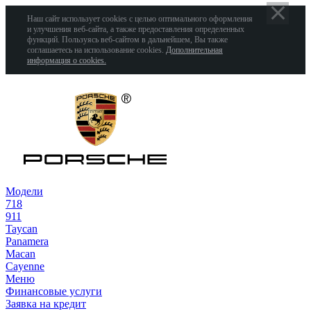
Наш сайт использует cookies с целью оптимального оформления
и улучшения веб-сайта, а также предоставления определенных
функций. Пользуясь веб-сайтом в дальнейшем, Вы также
соглашаетесь на использование cookies.
Дополнительная
информация о cookies.
Модели
718
911
Taycan
Panamera
Macan
Cayenne
Меню
Финансовые услуги
Заявка на кредит