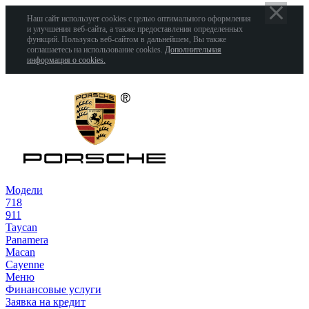
Наш сайт использует cookies с целью оптимального оформления
и улучшения веб-сайта, а также предоставления определенных
функций. Пользуясь веб-сайтом в дальнейшем, Вы также
соглашаетесь на использование cookies.
Дополнительная
информация о cookies.
Модели
718
911
Taycan
Panamera
Macan
Cayenne
Меню
Финансовые услуги
Заявка на кредит