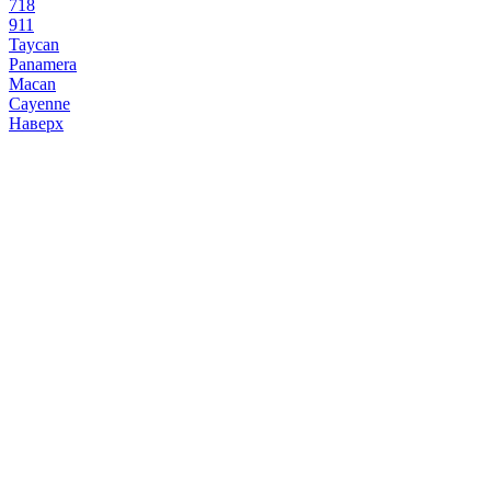
718
911
Taycan
Panamera
Macan
Cayenne
Наверх