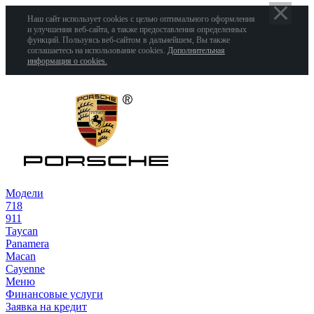
Наш сайт использует cookies с целью оптимального оформления
и улучшения веб-сайта, а также предоставления определенных
функций. Пользуясь веб-сайтом в дальнейшем, Вы также
соглашаетесь на использование cookies.
Дополнительная
информация о cookies.
Модели
718
911
Taycan
Panamera
Macan
Cayenne
Меню
Финансовые услуги
Заявка на кредит