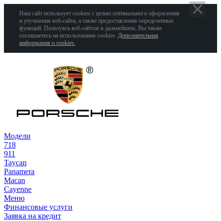
Наш сайт использует cookies с целью оптимального оформления
и улучшения веб-сайта, а также предоставления определенных
функций. Пользуясь веб-сайтом в дальнейшем, Вы также
соглашаетесь на использование cookies.
Дополнительная
информация о cookies.
Модели
718
911
Taycan
Panamera
Macan
Cayenne
Меню
Финансовые услуги
Заявка на кредит