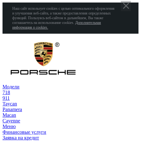
Наш сайт использует cookies с целью оптимального оформления
и улучшения веб-сайта, а также предоставления определенных
функций. Пользуясь веб-сайтом в дальнейшем, Вы также
соглашаетесь на использование cookies.
Дополнительная
информация о cookies.
Модели
718
911
Taycan
Panamera
Macan
Cayenne
Меню
Финансовые услуги
Заявка на кредит