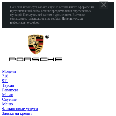
Наш сайт использует cookies с целью оптимального оформления
и улучшения веб-сайта, а также предоставления определенных
функций. Пользуясь веб-сайтом в дальнейшем, Вы также
соглашаетесь на использование cookies.
Дополнительная
информация о cookies.
Модели
718
911
Taycan
Panamera
Macan
Cayenne
Меню
Финансовые услуги
Заявка на кредит