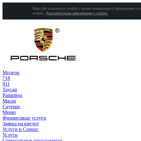
Наш сайт использует cookies с целью оптимального оформления и у
cookies.
Дополнительная информация о cookies.
Модели
718
911
Taycan
Panamera
Macan
Cayenne
Меню
Финансовые услуги
Заявка на кредит
Услуги и Сервис
Услуги
Специальные предложения